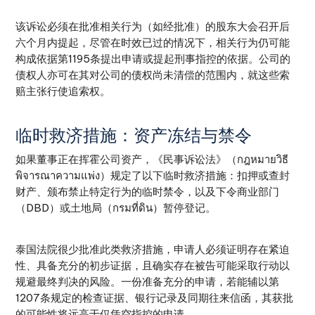
该诉讼必须在批准相关行为（如经批准）的股东大会召开后
六个月内提起，尽管在时效已过的情况下，相关行为仍可能
构成依据第1195条提出申请或提起刑事指控的依据。公司的
债权人亦可在其对公司的债权尚未清偿的范围内，就这些索
赔主张行使追索权。
临时救济措施：资产冻结与禁令
如果董事正在挥霍公司资产，《民事诉讼法》（กฎหมายวิธี
พิจารณาความแพ่ง）规定了以下临时救济措施：扣押或查封
财产、颁布禁止特定行为的临时禁令，以及下令商业部门
（DBD）或土地局（กรมที่ดิน）暂停登记。
泰国法院很少批准此类救济措施，申请人必须证明存在紧迫
性、具备充分的初步证据，且确实存在被告可能采取行动以
规避最终判决的风险。一份准备充分的申请，若能辅以第
1207条规定的检查证据、银行记录及同期往来信函，其获批
的可能性将远高于仅凭空指控的申请。