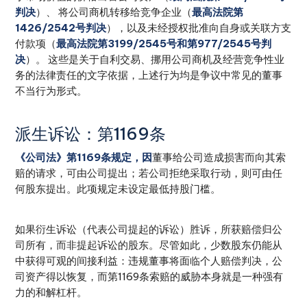
判决
）、 将公司商机转移给竞争企业（
最高法院第
1426/2542号判决
），以及未经授权批准向自身或关联方支
付款项（
最高法院第3199/2545号和第977/2545号判
决
）。 这些是关于自利交易、挪用公司商机及经营竞争性业
务的法律责任的文字依据，上述行为均是争议中常见的董事
不当行为形式。
派生诉讼：第1169条
《公司法》第1169条规定，因
董事给公司造成损害而向其索
赔的请求，可由公司提出；若公司拒绝采取行动，则可由任
何股东提出。此项规定未设定最低持股门槛。
如果衍生诉讼（代表公司提起的诉讼）胜诉，所获赔偿归公
司所有，而非提起诉讼的股东。尽管如此，少数股东仍能从
中获得可观的间接利益：违规董事将面临个人赔偿判决，公
司资产得以恢复，而第1169条索赔的威胁本身就是一种强有
力的和解杠杆。