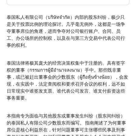
泰国私人有限公司（บริษัทจำกัด）内部的股东纠纷，极少只
是关于投票比例的理论探讨。几乎毫无例外，这都是一场争
夺董事席位的角逐，进而争夺对公司银行账户、合同、员
工、办公场所的控制权，以及在与第三方交易中代表公司行
事的权利。
泰国法律将极其庞大的经营决策权集中于注册的、具有签字
权的董事（กรรมการผู้มีอำนาจลงนาม）手中。那些既非董
事，或已被赶出董事会的少数股东（ผู้ถือหุ้นข้างน้อย），会发
现，在实践中，法定查阅权和要求召开会议的权利，远不如
日常现实中谁签发支票、谁代表公司发言、谁支付薪资这些
事务重要。
本指南专为面临与其他股东或董事发生纠纷（股东间纠纷）
的泰国私人有限公司少数股东而编写。 指南阐述了为何董事
席位是核心利益所在，针对问题董事可主张哪些民事及刑事