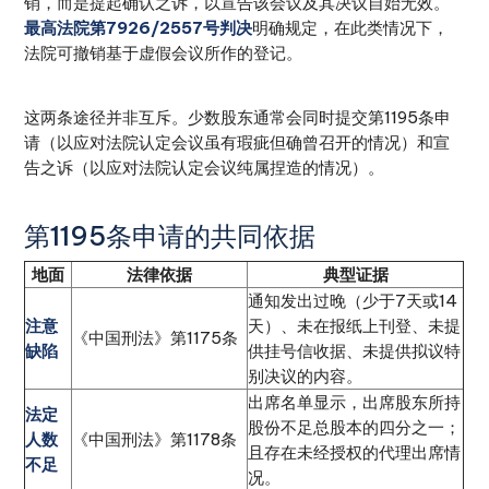
销，而是提起确认之诉，以宣告该会议及其决议自始无效。
最高法院第7926/2557号判决
明确规定，在此类情况下，
法院可撤销基于虚假会议所作的登记。
这两条途径并非互斥。少数股东通常会同时提交第1195条申
请（以应对法院认定会议虽有瑕疵但确曾召开的情况）和宣
告之诉（以应对法院认定会议纯属捏造的情况）。
第1195条申请的共同依据
地面
法律依据
典型证据
通知发出过晚（少于7天或14
注意
天）、未在报纸上刊登、未提
《中国刑法》第1175条
缺陷
供挂号信收据、未提供拟议特
别决议的内容。
出席名单显示，出席股东所持
法定
股份不足总股本的四分之一；
人数
《中国刑法》第1178条
且存在未经授权的代理出席情
不足
况。