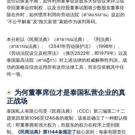
责任以恢复平衡，如何利用董事会及股东大会会议来捍卫或
夺回董事会控制权，以及当控股董事试图将少数股东董事排
除在外时，如何惯常利用向劳动法院（ศาลแรงงาน）提起的
“不公平解雇”及“拖欠薪资”索赔作为谈判筹码。
本分析以《民商法典》（สาธารณ法典）、《刑法典》
（สาธารณ法典）、《2541年劳动保护法》 （1998年）、
《劳动法院设立及程序法》（佛历2522年，即1979年）以及
泰国最高法院（ศาลฎีกา）对上述法律的权威解释性判决。成
功的策略应综合运用所有这些法律工具，而非仅依赖其中任
何一项。
为何董事席位才是泰国私营企业的真
正战场
泰国私人有限公司受《民商法典》（CCC）第三编第二十二
题第四章第1096至1246条的规制，该条款确立了一种默认模
式：即董事拥有强大权力，而股东的权力在程序上受到限
制。
《民商法典》第1144条规定了
核心原则：每家有限责任