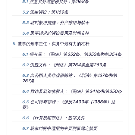
注意义务与忠诚义务：第1168条
5.1
派生诉讼：第1169条
5.2
临时救济措施：资产冻结与禁令
5.3
民事诉讼的诉讼费用及时间安排
5.4
董事的刑事责任：实务中最有力的杠杆
6.
侵占罪：《刑法》第352条、第353条和第354条
6.1
伪造文件：《刑法》第264条至第269条
6.2
向公职人员作虚假陈述：《刑法》第137条和第
6.3
267条
欺诈及欺诈债权人：《刑法》第341条和第350条
6.4
公司特有罪行：《佛历2499年（1956年）法
6.5
案》
《计算机犯罪法》：数字文件
6.6
股东纠纷中适用的主要刑事规定摘要
6.7