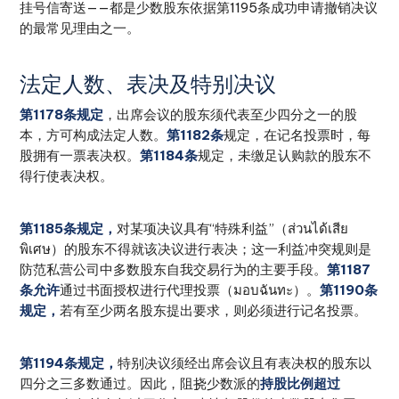
挂号信寄送——都是少数股东依据第1195条成功申请撤销决议
的最常见理由之一。
法定人数、表决及特别决议
第1178条规定
，出席会议的股东须代表至少四分之一的股
本，方可构成法定人数。
第1182条
规定，在记名投票时，每
股拥有一票表决权。
第1184条
规定，未缴足认购款的股东不
得行使表决权。
第1185条规定，
对某项决议具有“特殊利益”（ส่วนได้เสีย
พิเศษ）的股东不得就该决议进行表决；这一利益冲突规则是
防范私营公司中多数股东自我交易行为的主要手段。
第1187
条允许
通过书面授权进行代理投票（มอบฉันทะ）。
第1190条
规定，
若有至少两名股东提出要求，则必须进行记名投票。
第1194条规定，
特别决议须经出席会议且有表决权的股东以
四分之三多数通过。因此，阻挠少数派的
持股比例超过