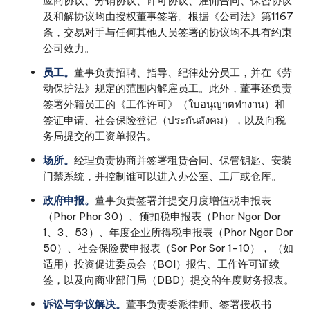
应商协议、分销协议、许可协议、雇佣合同、保密协议
及和解协议均由授权董事签署。根据《公司法》第1167
条，交易对手与任何其他人员签署的协议均不具有约束
公司效力。
员工。
董事负责招聘、指导、纪律处分员工，并在《劳
动保护法》规定的范围内解雇员工。此外，董事还负责
签署外籍员工的《工作许可》（ใบอนุญาตทำงาน）和
签证申请、社会保险登记（ประกันสังคม），以及向税
务局提交的工资单报告。
场所。
经理负责协商并签署租赁合同、保管钥匙、安装
门禁系统，并控制谁可以进入办公室、工厂或仓库。
政府申报。
董事负责签署并提交月度增值税申报表
（Phor Phor 30）、预扣税申报表（Phor Ngor Dor
1、3、53）、年度企业所得税申报表（Phor Ngor Dor
50）、社会保险费申报表（Sor Por Sor 1-10）， （如
适用）投资促进委员会（BOI）报告、工作许可证续
签，以及向商业部门局（DBD）提交的年度财务报表。
诉讼与争议解决。
董事负责委派律师、签署授权书