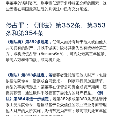
事董事的谈判姿态。刑事责任源于多种相互交织的因素，这
些因素在泰国最高法院的判例法中已有充分阐述。
侵占罪：《刑法》第352条、第353
条和第354条
《刑法典》第352条规定，
任何人如持有属于他人或由他人
共同拥有的财产，并以不诚实手段将其据为己有或转给第三
方，即构成侵占罪（ยักยอกทรัพย์），可判处最高三年监禁、
最高六万泰铢罚款，或两者并处。
《刑法》第353条规定，若
犯罪者受托管理他人财产（包括
依据法院命令、遗嘱或合同受托），则该罪行属加重情节。
典型的事实情形是：某董事在保管公司资金或资产期间，违
反其职责，通过欺诈手段损害了委托方的财产权益。
《刑
法》第354条进一步规定，
若第352条或第353条所述罪行
系由受法院命令、遗嘱或基于公众信任的职业或业务而管理
他人财产的人所实施，则情节更为严重；最高可判处五年监