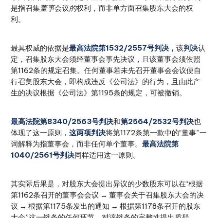
是指召集
董事
会议
的
权利，而非单方面召集股东大会的权
利。
最具权威的依据是
最高法院第1532/2557号判决，
该
判决
认
定，召集股东大会须经董事会事先决议，且该董事会须依照
第1162条的规定召集。任何董事若未先召开董事会会议便自
行召集股东大会，即构成违反《公司法》的行为，且由此产
生的决议根据《公司法》第1195条的规定，可被撤销。
最高法院第8340/2563号判决
和
第2564/2532号判决
也
体现了这一原则，
这两项判决
将第1172条第一款中的“董事”一
词解释为指董事会，而非任何单个董事。
最高法院第
1040/2561号判决
同样适用这一原则。
其实际后果是，对股东大会提出异议的少数股东可以在“根据
第1162条召开的董事会会议 → 董事会关于召集股东大会的决
议 → 根据第1175条发出的通知 → 根据第1178条召开的股东
大会”这一链条的任何环节，对该链条的完整性提出质疑。