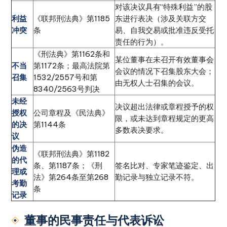
对该决议具有“特殊利益”的股
利益
《联邦刑法典》第1185
东进行表决（涉及关联方交
冲突
条
易、自我交易或批准违反受托
责任的行为）。
《刑法典》第1162条和
某位董事在未召开有效董事会
不当
第1172条；最高法院第
会议的情况下召集股东大会；
召集
1532/2557号和第
由无权人士召集的会议。
8340/2563号判决
未经
决议超出法律或章程授予的权
授权
公司章程及《民法典》
限，或未达到章程规定的更高
的决
第1144条
多数表决要求。
议
伪造
《联邦刑法典》第1182
的代
条、第1187条；《刑
签名比对、专家笔迹鉴定、出
理或
法》第264条至第268
勤记录与独立记录不符。
考勤
条
记录
董事的民事责任与代表诉讼