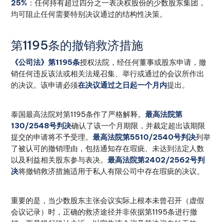
25%
：任何持有超过四分之一表决权股份的少数股东集团，
均可阻止任何需要特别决议通过的结构性决策。
第1195条的撤销救济措施
《公司法》第1195条
授权法院，经任何董事或股东申请，撤
销任何违反该法或相关法规召集、举行或通过的会议所作出
的决议。该申请必须
在决议通过之日起一个月内
提出。
泰国最高法院对第1195条作了严格解释。
最高法院第
130/2548号判决
确认了该一个月期限，并裁定超出该期限
提交的申请将不予受理。
最高法院第5510/2540号判决
列举
了被认可的撤销理由，包括通知存在瑕疵、未达到法定人数
以及利益相关股东参与表决。
最高法院第2402/2562号判
决
将撤销救济措施适用于私人有限公司中存在瑕疵的决议。
重要的是，当少数股东主张会议实际上根本未曾召开（虚假
会议记录）时，正确的救济途径并非依据第1195条进行撤