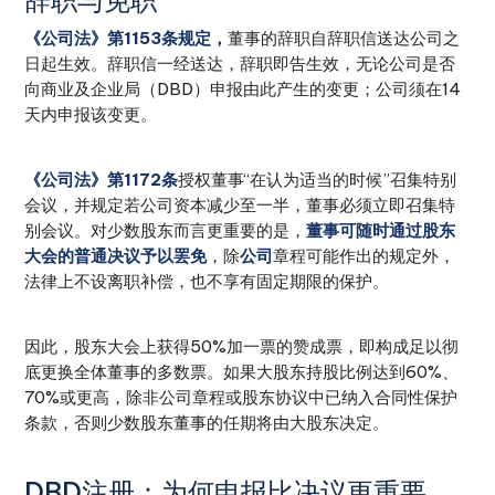
辞职与免职
《公司法》第1153条规定，
董事的辞职自辞职信送达公司之
日起生效。辞职信一经送达，辞职即告生效，无论公司是否
向商业及企业局（DBD）申报由此产生的变更；公司须在14
天内申报该变更。
《公司法》第1172条
授权董事“在认为适当的时候”召集特别
会议，并规定若公司资本减少至一半，董事必须立即召集特
别会议。对少数股东而言更重要的是，
董事可随时通过股东
大会的普通决议予以罢免
，除
公司
章程可能作出的规定外，
法律上不设离职补偿，也不享有固定期限的保护。
因此，股东大会上获得50%加一票的赞成票，即构成足以彻
底更换全体董事的多数票。如果大股东持股比例达到60%、
70%或更高，除非公司章程或股东协议中已纳入合同性保护
条款，否则少数股东董事的任期将由大股东决定。
DBD注册：为何申报比决议更重要