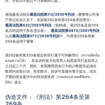
禁，并处以不超过十万泰铢的罚金。
泰国最高法院在
最高法院第113/2535号判决
（董事将公司资
产登记在自己名下，依据第353条和第354条承担责任）、
最高法院第532/2553号判决
（第86条、第353条及第354
条共同适用于多名违法者）、
最高法院第6870/2541号判决
以及
最高法院第3711/2538号判决
中，均将第353条和第
354条适用于董事。
第352条和第353条规定的罪行属于可和解罪行（ความผิดอัน
ยอมความได้），其追诉时效为自受害人知悉该罪行及犯罪人
之日起三个月，因此，发现挪用资金行为的少数股东必须在
数周内采取行动，而非数月。投诉可直接向警方提出，或在
严重的商业案件中向特别调查局（กรมสอบสวนคดีพิเศษ，
DSI）提出。
伪造文件：《刑法》第264条至第
269条