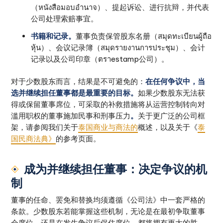
（หนังสือมอบอำนาจ）、提起诉讼、进行抗辩，并代表
公司处理索赔事宜。
书籍和记录。
董事负责保管股东名册（สมุดทะเบียนผู้ถือ
หุ้น）、会议记录簿（สมุดรายงานการประชุม）、会计
记录以及公司印章（ตราestamp公司）。
对于少数股东而言，结果是不可避免的：
在任何争议中，当
选并继续担任董事都是最重要的目标。
如果少数股东无法获
得或保留董事席位，可采取的补救措施将从运营控制转向对
滥用职权的董事施加民事和刑事压力
。
关于更广泛的公司框
架，请参阅我们关于
泰国商业与商法的
概述，以及关于《
泰
国民商法典》
的参考页面。
成为并继续担任董事：决定争议的机
制
董事的任命、罢免和替换均须遵循《公司法》中一套严格的
条款。少数股东若能掌握这些机制，无论是在最初争取董事
会席位，还是在发生争议后保住席位，都将拥有更大的胜