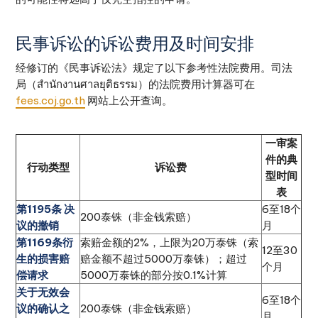
民事诉讼的诉讼费用及时间安排
经修订的《民事诉讼法》规定了以下参考性法院费用。司法
局（สำนักงานศาลยุติธรรม）的法院费用计算器可在
fees.coj.go.th
网站上公开查询。
一审案
件的典
行动类型
诉讼费
型时间
表
第1195条 决
6至18个
200泰铢（非金钱索赔）
议的撤销
月
第1169条衍
索赔金额的2%，上限为20万泰铢（索
12至30
生的损害赔
赔金额不超过5000万泰铢）；超过
个月
偿请求
5000万泰铢的部分按0.1%计算
关于无效会
6至18个
议的确认之
200泰铢（非金钱索赔）
月