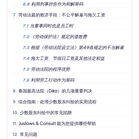
利用刑事控告作为和解筹码
6.8
劳动法庭的救济手段：不公平解雇与拖欠工资
7.
当董事同时也是员工时
7.1
《劳动保护法》规定的遣散费
7.2
根据《劳动法院设立法》第49条规定的不当解雇
7.3
拖欠工资、节假日工资及其他法定权益
7.4
劳动法院的程序优势
7.5
利用劳工行动作为筹码
7.6
泰国最高法院（Dika）的几项重要判决
8.
综合指南：处理少数股东纠纷的实用流程
9.
少数股东纠纷中的常见陷阱
10.
Juslaws & Consult 能为您提供哪些帮助
11.
常见问题
12.