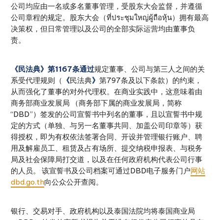
公司均应由一名或多名董事管理，受股东大会监督，并遵循
公司章程的规定。股东大会（ที่ประชุมใหญ่ผู้ถือหุ้น）拥有最高
决策权，但日常管理以及公司的全部实际运营均由董事负
责。
《民法典》第1167条通过
规定董事、公司与第三人之间的关
系受代理规则（
《
民法典
》
第797条及以下条款）的约束，
从而强化了董事的对外代理权。在商业实践中，这意味着由
商务部商业发展局 （商务部下属的商业发展局，简称
“DBD”）签发的公司宣誓书中列名的董事，且以宣誓书中规
定的方式（单独、与另一名董事共同、加盖公司印章等）获
得授权，即为有权依法签署合同、开设并管理银行账户、聘
用及解雇员工、租赁及占有场所、提交纳税申报表、与税务
局及社会保障局打交道，以及在任何政府机构代表公司行事
的人员。 该宣誓书及公司档案可通过DBD电子服务门户
网站
dbd.go.th
向公众公开查阅。
银行、交易对手、政府机构以及泰国法院均将泰国商业局