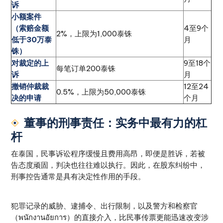
诉
小额案件
（索赔金额
4至9个
2%，上限为1,000泰铢
低于30万泰
月
铢）
对裁定的上
9至18个
每笔订单200泰铢
诉
月
撤销仲裁裁
12至24
0.5%，上限为50,000泰铢
决的申请
个月
董事的刑事责任：实务中最有力的杠
杆
在泰国，民事诉讼程序缓慢且费用高昂，即便是胜诉，若被
告态度顽固，判决也往往难以执行。因此，在股东纠纷中，
刑事控告通常是具有决定性作用的手段。
犯罪记录的威胁、逮捕令、出行限制，以及警方和检察官
（พนักงานอัยการ）的直接介入，比民事传票更能迅速改变涉