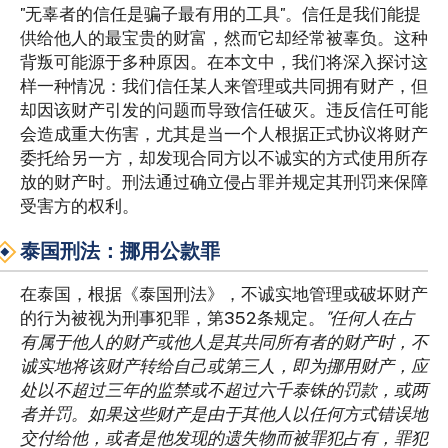
"无辜者的信任是骗子最有用的工具"。信任是我们能提
供给他人的最宝贵的财富，然而它却经常被辜负。这种
背叛可能源于多种原因。在本文中，我们将深入探讨这
样一种情况：我们信任某人来管理或共同拥有财产，但
却因该财产引发的问题而导致信任破灭。违反信任可能
会造成重大伤害，尤其是当一个人根据正式协议将财产
委托给另一方，却发现合同方以不诚实的方式使用所存
放的财产时。刑法通过确立侵占罪并规定其刑罚来保障
受害方的权利。
泰国刑法：挪用公款罪
在泰国，根据《泰国刑法》，不诚实地管理或破坏财产
的行为被视为刑事犯罪，第352条规定。
"任何人在占
有属于他人的财产或他人是其共同所有者的财产时，不
诚实地将该财产转给自己或第三人，即为挪用财产，应
处以不超过三年的监禁或不超过六千泰铢的罚款，或两
者并罚。如果这些财产是由于其他人以任何方式错误地
交付给他，或者是他发现的遗失物而被罪犯占有，罪犯