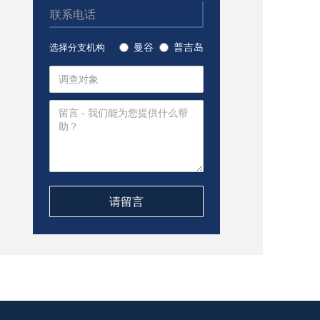
曼谷
普吉岛
选择分支机构