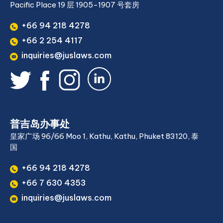
Pacific Place 19 层 1905-1907 号套房
+66 94 218 4278
+66 2 254 4117
inquiries@juslaws.com
普吉岛办事处
皇家广场 96/66 Moo 1, Kathu, Kathu, Phuket 83120, 泰
国
+66 94 218 4278
+66 7 630 4353
inquiries@juslaws.com