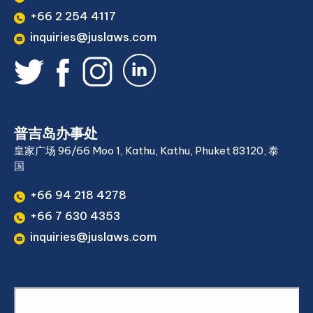
+66 2 254 4117
inquiries@juslaws.com
普吉岛办事处
皇家广场 96/66 Moo 1, Kathu, Kathu, Phuket 83120, 泰
国
+66 94 218 4278
+66 7 630 4353
inquiries@juslaws.com