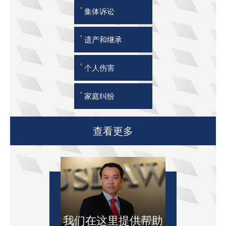
'
集体诉讼
'
遗产和继承
'
个人伤害
'
家庭纠纷
查看更多
我们在这里提供帮助