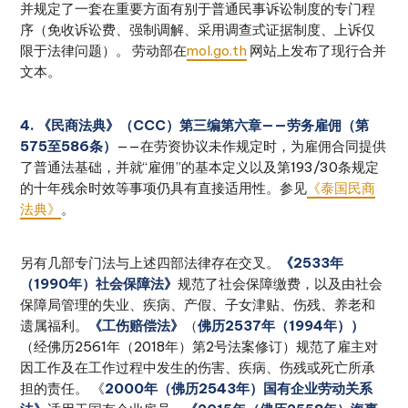
并规定了一套在重要方面有别于普通民事诉讼制度的专门程
序（免收诉讼费、强制调解、采用调查式证据制度、上诉仅
限于法律问题）。 劳动部在
mol.go.th
网站上发布了现行合并
文本。
4. 《民商法典》（CCC）第三编第六章——劳务雇佣（第
575至586条）
——在劳资协议未作规定时，为雇佣合同提供
了普通法基础，并就“雇佣”的基本定义以及第193/30条规定
的十年残余时效等事项仍具有直接适用性。参见
《泰国民商
法典》
。
另有几部专门法与上述四部法律存在交叉。
《2533年
（1990年）社会保障法》
规范了社会保障缴费，以及由社会
保障局管理的失业、疾病、产假、子女津贴、伤残、养老和
遗属福利。
《工伤赔偿法》
（
佛历2537年（1994年））
（经佛历2561年（2018年）第2号法案修订）规范了雇主对
因工作及在工作过程中发生的伤害、疾病、伤残或死亡所承
担的责任。 《
2000年（佛历2543年）国有企业劳动关系