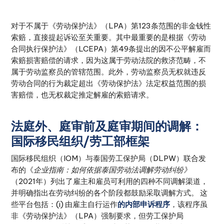
对于不属于《劳动保护法》（LPA）第123条范围的非金钱性
索赔，直接提起诉讼至关重要。其中最重要的是根据《劳动
合同执行保护法》（LCEPA）第49条提出的因不公平解雇而
索赔损害赔偿的请求，因为这属于劳动法院的救济范畴，不
属于劳动监察员的管辖范围。此外，劳动监察员无权就违反
劳动合同的行为裁定超出《劳动保护法》法定权益范围的损
害赔偿，也无权裁定推定解雇的索赔请求。
法庭外、庭审前及庭审期间的调解：
国际移民组织/劳工部框架
国际移民组织（IOM）与泰国劳工保护局（DLPW）联合发
布的《
企业指南：如何依据泰国劳动法调解劳动纠纷》
（2021年）列出了雇主和雇员可利用的四种不同调解渠道，
并明确指出在劳动纠纷的各个阶段都鼓励采取调解方式。 这
些平台包括：(i) 由雇主自行运作
的内部申诉程序
，该程序虽
非《劳动保护法》（LPA）强制要求，但劳工保护局