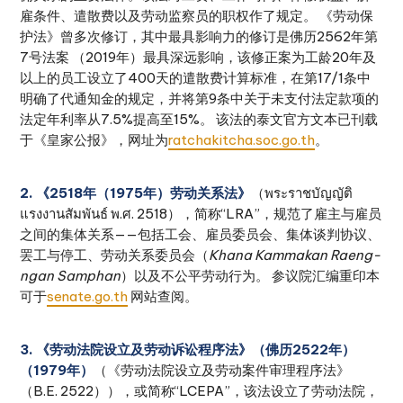
雇条件、遣散费以及劳动监察员的职权作了规定。 《劳动保
护法》曾多次修订，其中最具影响力的修订是佛历2562年第
7号法案 （2019年）最具深远影响，该修正案为工龄20年及
以上的员工设立了400天的遣散费计算标准，在第17/1条中
明确了代通知金的规定，并将第9条中关于未支付法定款项的
法定年利率从7.5%提高至15%。 该法的泰文官方文本已刊载
于《皇家公报》，网址为
ratchakitcha.soc.go.th
。
2. 《2518年（1975年）劳动关系法》
（พระราชบัญญัติ
แรงงานสัมพันธ์ พ.ศ. 2518），简称“LRA”，规范了雇主与雇员
之间的集体关系——包括工会、雇员委员会、集体谈判协议、
罢工与停工、劳动关系委员会（
Khana Kammakan Raeng-
ngan Samphan
）以及不公平劳动行为。 参议院汇编重印本
可于
senate.go.th
网站查阅。
3. 《劳动法院设立及劳动诉讼程序法》（佛历2522年）
（1979年）
（《劳动法院设立及劳动案件审理程序法》
（B.E. 2522）），或简称“LCEPA”，该法设立了劳动法院，