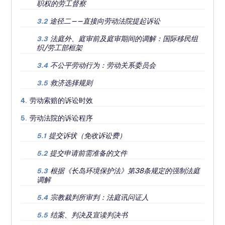
职权的劳工督察
途径二——直接向劳动法院提起诉讼
3.2
法庭外、庭审前及庭审期间的调解：国际移民组
3.3
织/劳工部框架
不公平劳动行为：劳动关系委员会
3.4
救济选择规则
3.5
劳动索赔的诉讼时效
4.
劳动法院的诉讼程序
5.
提交诉状（免收诉讼费）
5.1
提交申请前需准备的文件
5.2
根据《长岛环境保护法》第38条规定的强制法庭
5.3
调解
宗教裁判所审判：法庭讯问证人
5.4
结案、判决及宣读判决书
5.5