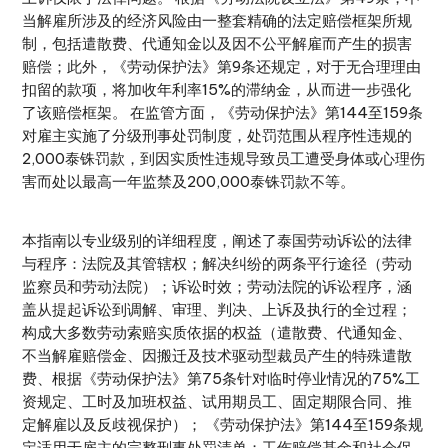
当解雇所涉及的经济风险由一整套精确的法定赔偿框架所规
制，包括遣散费、代通知金以及因不公平解雇而产生的损害
赔偿；此外，《劳动保护法》第9条还规定，对于无合理理由
扣留的款项，将加收年利率15%的滞纳金，从而进一步强化
了该赔偿框架。 在监管方面，《劳动保护法》第144至159条
对雇主实施了分级刑事处罚制度，处罚范围从程序性违规的
2,000泰铢罚款，到因实质性违规导致员工遭受身体或心理伤
害而处以最高一年监禁及200,000泰铢罚款不等。
本指南以专业级别的详细程度，阐述了泰国劳动诉讼的法律
与程序：法院及其管辖权；解决纠纷的两条平行途径（劳动
监察员和劳动法院）；诉讼时效；劳动法院的诉讼程序，涵
盖从提起诉讼到调解、审理、判决、上诉及执行的全过程；
构成大多数劳动索赔实质依据的权益（遣散费、代通知金、
不当解雇赔偿金、因搬迁及技术驱动型裁员产生的特殊遣散
费、根据《劳动保护法》第75条针对临时停业情况的75%工
资规定、工时及加班权益、试用期员工、固定期限合同、推
定解雇以及反歧视保护）； 《劳动保护法》第144至159条规
定适用于雇主的完整刑事处罚清单；工伤赔偿基金和社会保