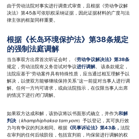
由于劳动法院对事实进行调查式审查，且根据《劳动争议解
决法》第45条可依职权采纳证据，因此证据材料的广度与法
律主张的框架同样重要。
根据《长岛环境保护法》第38条规定
的强制法庭调解
当当事双方出席首次听证会时，《
劳动争议解决法》第38条
规定，劳动法院有义务尝试对争议
进行调解
。 该条款规定，
法院应基于“劳动案件具有特殊性质，应当通过相互理解予以
解决，以便双方能够继续保持关系”这一前提对当事人进行调
解。任何一方均可请求，或由法院指示，在仅限当事人出席
的情况下进行
闭门
调解。
如果双方达成和解，该协议将以书面形式确立，并作为
和解
判决
（
khamphiphaksa tam yom
）予以登记，其可执行效
力与有争议的判决相同。根据
《民事诉讼法》第43条，
法院
在审判的任何后续阶段，包括宣判前，均保留进行调解的权