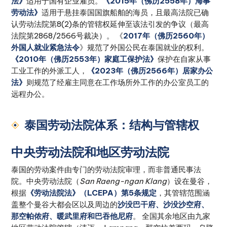
法》
适用于国有企业雇员。
《2015年（佛历2558年）海事
劳动法》
适用于悬挂泰国国旗船舶的海员，且最高法院已确
认劳动法院第8(2)条的管辖权延伸至该法引发的争议（最高
法院第2868/2566号裁决）。 《
2017年（佛历2560年）
外国人就业紧急法令
》规范了外国公民在泰国就业的权利。
《2010年（佛历2553年）家庭工保护法》
保护在自家从事
工业工作的外派工人，
《2023年（佛历2566年）居家办公
法》
则规范了经雇主同意在工作场所外工作的办公室员工的
远程办公。
泰国劳动法院体系：结构与管辖权
中央劳动法院和地区劳动法院
泰国的劳动案件由专门的劳动法院审理，而非普通民事法
院。中央劳动法院（
San Raeng-ngan Klang
）设在曼谷，
根据
《劳动法院法》（LCEPA）第5条规定
，其管辖范围涵
盖整个曼谷大都会区以及周边的
沙没巴干府、沙没沙空府、
那空帕侬府、暖武里府和巴吞他尼府
。 全国其余地区由九家