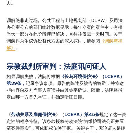
力。
调解绝非走过场。公共工程与土地规划部（DLPW）及司法
办公室公布的部门统计数据显示，每年立案的案件中，有相
当大一部分在此阶段便已解决，且往往仅需一天时间。关于
调解作为争议诉讼替代方案的深入探讨，请参阅
《调解与和
解》
。
宗教裁判所审判：法庭讯问证人
如果调解失败，法院将根据
《长岛环境保护法》（LCEPA）
第39条，
记录争议事项、原告的陈述及被告的答辩，并将这
些内容向双方当事人宣读并由其签字确认。随后，法院将指
定由哪一方首先举证，并确定听证日期。
《
劳动关系及雇佣保护法
》（
LCEPA）第45条
规定了这一决
定性的程序特征。该条款授权劳动法院“为维护司法公正并厘
清案件事实”，可依职权传唤证据。 关键在于，无论证人是经