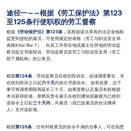
途径一——根据《劳工保护法》第123
至125条行使职权的劳工督察
根据
《劳动保护法》第123条，
其根据该法享有的法定金钱权
益受到侵犯的雇员，可使用规定的表格（劳工与职业安全局
表格Khor.Ror.7），向其工作所在地或雇主住所地的劳动监
察员提交书面投诉。劳动监察员是劳工与职业安全局（劳工
部下属机构）的公务员。
根据
第124条
，劳动监察员在收到投诉后，必须调查事实，并
在收到投诉之日起
六十天
内发出书面命令。 如有必要，总干
事可将调查期限再延长三十天。如果督察认定雇员有权根据
本法获得款项，督察应责令雇主在收到通知或被视为已收到
该命令之日起
三十天内
，向雇员（或已故雇员的合法继承
人）支付该款项。
根据
第125条
，任何对检查员的命令不满的当事人，可在知悉