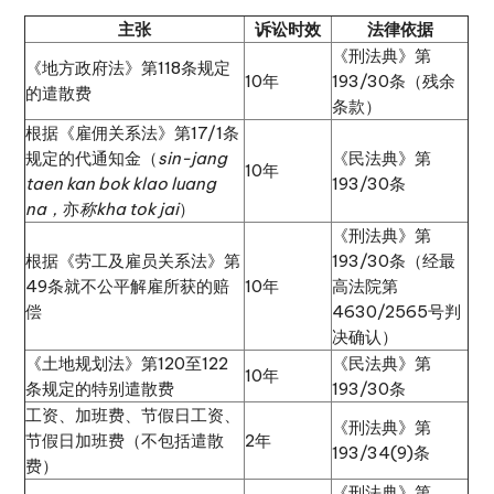
主张
诉讼时效
法律依据
《刑法典》第
《地方政府法》第118条规定
10年
193/30条（残余
的遣散费
条款）
根据《雇佣关系法》第17/1条
规定的代通知金（
sin-jang
《民法典》第
10年
taen kan bok klao luang
193/30条
na，
亦
称kha tok jai
）
《刑法典》第
根据《劳工及雇员关系法》第
193/30条（经最
49条就不公平解雇所获的赔
10年
高法院第
偿
4630/2565号判
决确认）
《土地规划法》第120至122
《民法典》第
10年
条规定的特别遣散费
193/30条
工资、加班费、节假日工资、
《刑法典》第
节假日加班费（不包括遣散
2年
193/34(9)条
费）
《刑法典》第