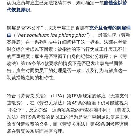
认为雇员与雇主已无法继续共事，则可确定一笔
赔偿金以替
代恢复原职
。
解雇是否“不公平”，取决于雇主是否拥有
充分且合理的解雇理
由
（
“het somkhuan lae phiang phor”
）。 最高法院（劳动
案件庭）在一系列判决中详细阐述了这一标准。法院在考量
时会综合考虑以下因素：被指控的不当行为或工作表现不佳
的严重程度；雇主是否遵循了自身的纪律处分程序；在《劳
动法》第119条第4款要求的情况下是否已发出事先书面警
告；雇主对同类员工的处理是否一致；以及行为与解雇这一
制裁措施之间的相称性。
符合《劳资关系法》（LPA）第119条规定的解雇（无需支付
遣散费），在《劳资关系法》第49条的语境下仍可能被视为
“不公平”，反之亦然。这两项条款的审查标准不同：《劳资关
系法》第119条考察的是员工的行为是否严重到足以使雇主免
除支付遣散费的义务，而《劳资关系法》第49条则考察该解
雇在劳资关系层面是否合理。