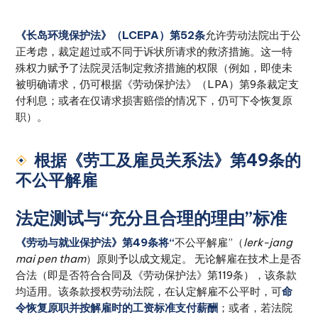
《长岛环境保护法》（LCEPA）第52条
允许劳动法院出于公
正考虑，裁定超过或不同于诉状所请求的救济措施。这一特
殊权力赋予了法院灵活制定救济措施的权限（例如，即使未
被明确请求，仍可根据《劳动保护法》（LPA）第9条裁定支
付利息；或者在仅请求损害赔偿的情况下，仍可下令恢复原
职）。
根据《劳工及雇员关系法》第49条的
不公平解雇
法定测试与“充分且合理的理由”标准
《劳动与就业保护法》第49条将“
不公平解雇”（
lerk-jang
mai pen tham
）原则予以成文规定。 无论解雇在技术上是否
合法（即是否符合合同及《劳动保护法》第119条），该条款
均适用。该条款授权劳动法院，在认定解雇不公平时，可
命
令恢复原职并按解雇时的工资标准支付薪酬
；或者，若法院