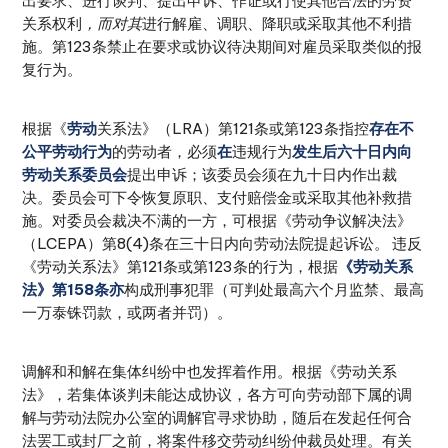
出要求、进行谈判、提出申诉、作证或行使其他合法的劳资
关系权利
，而对其
进行解雇、调职、降职或采取其他不利措
施。第123条禁止在要求或协议待决期间对雇员采取类似的报
复行为。
根据《
劳动
关系法》（LRA）第121条或第123条指控
存在不
公平劳动行为
的劳动者，必须
在
违规行为
发生后六十日内向
劳动关系委员会
提出申诉；该委员会须在九十日内作出裁
决。委员会可下令恢复原职、支付赔偿金或采取其他补救措
施。对委员会裁决不满的一方，可根据《劳动争议解决法》
（LCEPA）第8(4)条在三十日内向劳动法院提起诉讼。 违反
《劳动关系法》第121条或第123条的行为，根据
《劳动关系
法》第158条亦
构成刑事犯罪（可判处最高六个月监禁、最高
一万泰铢罚款，或两者并罚）。
调解和和解在集体纠纷中也发挥着作用。根据《劳动关系
法》，若集体谈判未能达成协议，各方可向劳动部下属的调
解与劳动法院办公室的调解官寻求协助，随后在发起任何合
法罢工或封厂之前，将案件移交劳动纠纷仲裁员处理。有关