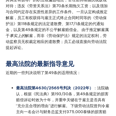
对待；违反《劳资关系法》第70条长期拖欠工资；以及强加
与合同约定存在实质性差异的工作条件。 一旦认定构成推定
解雇，员工有权获得与雇主正式终止合同时同等的《劳动保
护法》第118条规定的法定遣散费、第17/1条规定的代通知
金，以及第49条规定的不公平解雇赔偿金。 由于推定解雇属
于
事实上的
解雇，而非《劳动保护法》规定的法定权利，劳
动监察员无权裁定相应的遣散费；员工必须直接向劳动法院
提起诉讼。
最高法院的最新指导意见
近期的一些判决说明了第49条的适用情况：
最高法院第4630/2565号判决（2022年）
：法院确
认，根据《民法典》第193/30条，第49条规定的损害
赔偿诉讼时效为十年，并重申关键在于雇主是否具有
“充分且合理的理由”进行解雇。 下级劳动法院曾判令雇
主向一名会计与财务总监支付375,000泰铢的损害赔