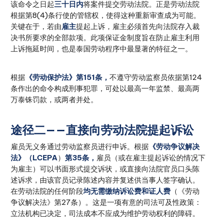
该命令之日起
三十日内
将案件提交劳动法院。正是劳动法院
根据第8(4)条行使的管辖权，使得这种重新审查成为可能。
关键在于，若由
雇主
提起上诉，雇主必须首先向法院存入裁
决书所要求的全部款项。此项保证金制度旨在防止雇主利用
上诉拖延时间，也是泰国劳动程序中最显著的特征之一。
根据
《劳动保护法》第151条，
不遵守劳动监察员依据第124
条作出的命令构成刑事犯罪，可处以最高一年监禁、最高两
万泰铢罚款，或两者并处。
途径二——直接向劳动法院提起诉讼
雇员无义务通过劳动监察员进行申诉。根据
《劳动争议解决
法》（LCEPA
）
第35条，
雇员（或在雇主提起诉讼的情况下
为雇主）可以书面形式提交诉状，或直接向法院官员口头陈
述诉求，由该官员记录陈述内容并复述供当事人签字确认。
在劳动法院的任何阶段
均无需缴纳诉讼费和证人费
（《劳动
争议解决法》第27条）。这是一项有意的司法可及性政策：
立法机构已决定，司法成本不应成为维护劳动权利的障碍。