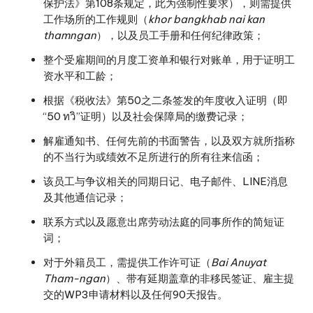
保护法》第108条规定，此为强制性要求），则需提供
工作场所的工作规则（
khor bangkhab nai kan
thamngan
），以及员工手册和任何纪律政策；
整个受雇期间的月度工资单和银行对账单，用于证明工
资水平和工龄；
根据《税收法》第50之二条签发的年度收入证明（即
“50 ทวิ”证明）以及社会保障局的缴费记录；
解雇通知书、任何先前的书面警告，以及双方就所指称
的不当行为或绩效不足所进行的所有往来信函；
该员工与争议相关的同期日记、电子邮件、LINE消息
及其他通信记录；
联系方式以及愿意出席劳动法庭的同事所作的简短证
词；
对于外籍员工，需提供工作许可证（
Bai Anuyat
Tham-ngan
）、带有延期盖章的非移民签证、雇主提
交的WP3申请材料以及任何90天报告。