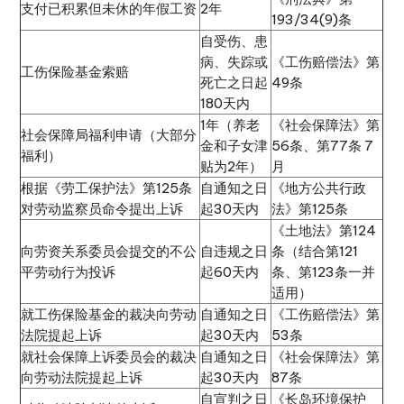
支付已积累但未休的年假工资
2年
193/34(9)条
自受伤、患
病、失踪或
《工伤赔偿法》第
工伤保险基金索赔
死亡之日起
49条
180天内
1年（养老
《社会保障法》第
社会保障局福利申请（大部分
金和子女津
56条、第77条 7
福利）
贴为2年）
月
根据《劳工保护法》第125条
自通知之日
《地方公共行政
对劳动监察员命令提出上诉
起30天内
法》第125条
《土地法》第124
向劳资关系委员会提交的不公
自违规之日
条（结合第121
平劳动行为投诉
起60天内
条、第123条一并
适用）
就工伤保险基金的裁决向劳动
自通知之日
《工伤赔偿法》第
法院提起上诉
起30天内
53条
就社会保障上诉委员会的裁决
自通知之日
《社会保障法》第
向劳动法院提起上诉
起30天内
87条
自宣判之日
《长岛环境保护