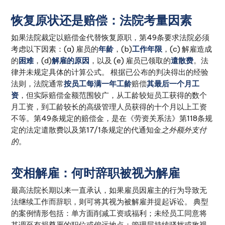
恢复原状还是赔偿：法院考量因素
如果法院裁定以赔偿金代替恢复原职，第49条要求法院必须
考虑以下因素：(a) 雇员的
年龄
，(b)
工作年限
，(c) 解雇造成
的
困难
，(d)
解雇的原因
，以及 (e) 雇员已领取的
遣散费
。法
律并未规定具体的计算公式。 根据已公布的判决得出的经验
法则，法院通常
按员工每满一年工龄
赔偿
其最后一个月工
资
，但实际赔偿金额范围较广，从工龄较短员工获得的数个
月工资，到工龄较长的高级管理人员获得的十个月以上工资
不等。第49条规定的赔偿金，是在《劳资关系法》第118条规
定的法定遣散费以及第17/1条规定的代通知金
之外额外支付
的
。
变相解雇：何时辞职被视为解雇
最高法院长期以来一直承认，如果雇员因雇主的行为导致无
法继续工作而辞职，则可将其视为被解雇并提起诉讼。 典型
的案例情形包括：单方面削减工资或福利；未经员工同意将
其调至有损尊严的职位或偏远地点；管理层持续骚扰或敌视