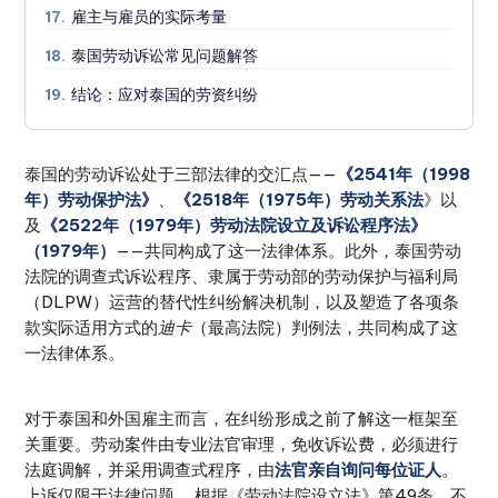
雇主与雇员的实际考量
17.
泰国劳动诉讼常见问题解答
18.
结论：应对泰国的劳资纠纷
19.
泰国的劳动诉讼处于三部法律的交汇点——
《2541年（1998
年）劳动保护法》
、
《2518年（1975年）劳动关系法
》以
及
《2522年（1979年）劳动法院设立及诉讼程序法》
（1979年）
——共同构成了这一法律体系。此外，泰国劳动
法院的调查式诉讼程序、隶属于劳动部的劳动保护与福利局
（DLPW）运营的替代性纠纷解决机制，以及塑造了各项条
款实际适用方式的
迪卡
（最高法院）判例法，共同构成了这
一法律体系。
对于泰国和外国雇主而言，在纠纷形成之前了解这一框架至
关重要。劳动案件由专业法官审理，免收诉讼费，必须进行
法庭调解，并采用调查式程序，由
法官亲自询问每位证人
。
上诉仅限于法律问题。 根据《劳动法院设立法》第49条，不