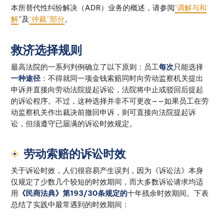
本所替代性纠纷解决（ADR）业务的概述，请参阅
“调解与和
解
”及
“仲裁”部分
。
救济选择规则
最高法院的一系列判例确立了以下原则：员工
每次
只能选择
一种途径
：不得就同一项金钱索赔同时向劳动监察机关提出
申诉并直接向劳动法院提起诉讼，法院将中止或驳回后提起
的诉讼程序。不过，这种选择并非不可更改——如果员工在劳
动监察机关作出裁决前撤回申诉，则可直接向法院提起诉
讼，但须遵守已届满的诉讼时效规定。
劳动索赔的诉讼时效
关于诉讼时效，人们很容易产生误判，因为《诉讼法》本身
仅规定了少数几个较短的时效期间，而大多数诉讼请求均适
用
《民商法典》第193/30条规定的
十年残余时效期间。下表
总结了实践中最常遇到的时效期间：