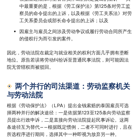
中最重要的是，根据《劳工保护法》第125条对劳工监
察员的命令提出的上诉，以及根据《劳工关系法》对劳
工关系委员会或部长命令提出的上诉；以及
因雇主与雇员之间涉及劳动争议或履行劳动合同所产生
的侵权行为而引发的案件。
因此，劳动法院在裁定与就业相关的权利方面几乎拥有垄断
地位。原告若误将劳动纠纷诉至普通民事法院，则可能因法
院无管辖权而被驳回。
两个并行的司法渠道：劳动监察机关
与劳动法院
根据《劳动保护法》（LPA）提出金钱索赔的泰国雇员可选
择两种并行的解决途径：一是依据第123至125条向劳动监察
员提出行政申诉，二是直接向劳动法院提起民事诉讼。这两
条途径互为替代——根据既定惯例，二者不可同时进行，且在
所选程序进行期间，选择其中一种即视为放弃另一种。