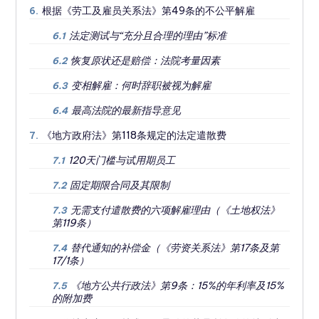
根据《劳工及雇员关系法》第49条的不公平解雇
6.
法定测试与“充分且合理的理由”标准
6.1
恢复原状还是赔偿：法院考量因素
6.2
变相解雇：何时辞职被视为解雇
6.3
最高法院的最新指导意见
6.4
《地方政府法》第118条规定的法定遣散费
7.
120天门槛与试用期员工
7.1
固定期限合同及其限制
7.2
无需支付遣散费的六项解雇理由（《土地权法》
7.3
第119条）
替代通知的补偿金（《劳资关系法》第17条及第
7.4
17/1条）
《地方公共行政法》第9条：15%的年利率及15%
7.5
的附加费