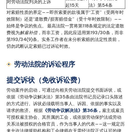
对劳动法院判决的上诉
起15天
法》第54条
对索赔性质的界定——即所索要的款项属于“工资”（受两年时
效限制）还是“遣散费/损害赔偿金”（受十年时效限制）——
始终是争议的焦点。 最高法院一贯将第118条规定的法定遣散
费视为
解雇补偿
，而非工资，因此应适用第193/30条，而非
第193/34(9)条。实务工作者在未分析索赔的法定性质前，
切勿武断认定索赔已过诉讼时效。
劳动法院的诉讼程序
提交诉状（免收诉讼费）
劳动案件的启动，可通过向相关劳动法院提交书面诉状，或
依据《劳动争议解决法》第35条由法院书记员记录口头陈述
的方式进行。诉状必须载明当事人、诉因、依据的事实以及
请求的救济。 根据
《劳动争议解决法》第36条，
雇主或雇员
可授权雇主协会、其所属的工会，或依据劳动保护法或劳动
关系法被授权的合格官员，作为当事人的代表——这一规定历
来允许法律援助机构和工会律师在无需经法院正式认可的律