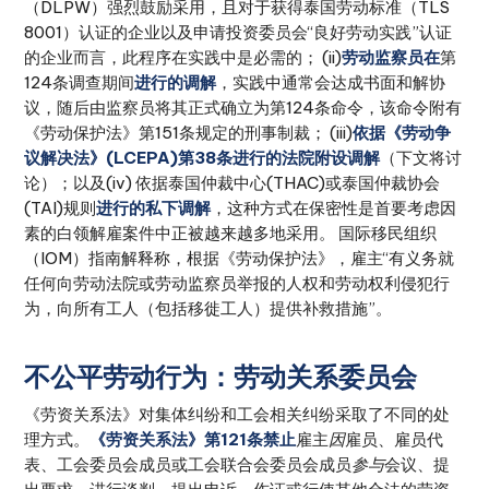
（DLPW）强烈鼓励采用，且对于获得泰国劳动标准（TLS
8001）认证的企业以及申请投资委员会“良好劳动实践”认证
的企业而言，此程序在实践中是必需的； (ii)
劳动监察员在
第
124条调查期间
进行的调解
，实践中通常会达成书面和解协
议，随后由监察员将其正式确立为第124条命令，该命令附有
《劳动保护法》第151条规定的刑事制裁； (iii)
依据《劳动争
议解决法》(LCEPA)第38条进行的法院附设调解
（下文将讨
论）；以及(iv) 依据泰国仲裁中心(THAC)或泰国仲裁协会
(TAI)规则
进行的私下调解
，这种方式在保密性是首要考虑因
素的白领解雇案件中正被越来越多地采用。 国际移民组织
（IOM）指南解释称，根据《劳动保护法》，雇主“有义务就
任何向劳动法院或劳动监察员举报的人权和劳动权利侵犯行
为，向所有工人（包括移徙工人）提供补救措施”。
不公平劳动行为：劳动关系委员会
《劳资关系法》对集体纠纷和工会相关纠纷采取了不同的处
理方式。
《劳资关系法》第121条禁止
雇主
因
雇员、雇员代
表、工会委员会成员或工会联合会委员会成员
参与
会议、提