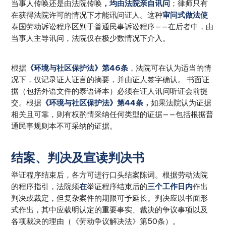
当事人传唤还是由法院传唤
，均由法院亲自讯问
；律师只有
在获得法院许可的情况下才能讯问证人。这种
审问式做法使
泰国劳动诉讼程序区别于普通民事诉讼程序——在后者中，由
当事人主导讯问，法院仅在极少数情况下介入。
根据
《环境与社区保护法》第46条
，法院可在认为适当的情
况下，仅记录证人证言的摘要，并由证人签字确认。 书面证
据（包括外语文件的泰语译本）必须在证人讯问听证会前提
交。根据
《环境与社区保护法》第44条，
如果法院认为证据
相关且可靠，则有权酌情采纳任何类型的证据——包括根据普
通民事规则本不可采纳的证据。
结案、判决及宣读判决书
举证程序结束后，各方可进行口头结案陈词。根据劳动法院
的程序指引，法院须
在
举证程序结束后的
三个工作日内
作出
判决或裁定，但复杂案件的期限可予延长。判决应以书面形
式作出，其中应载明认定的重要事实、裁决的争议事项以及
各项裁决的理由（《劳动争议解决法》第50条）。