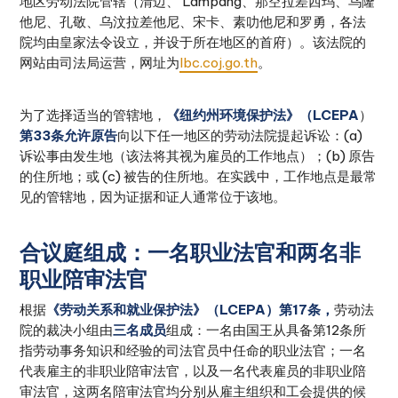
地区劳动法院管辖（清迈、 Lampang、那空拉差西玛、乌隆
他尼、孔敬、乌汶拉差他尼、宋卡、素叻他尼和罗勇，各法
院均由皇家法令设立，并设于所在地区的首府）。该法院的
网站由司法局运营，网址为
lbc.coj.go.th
。
为了选择适当的管辖地，
《纽约州环境保护法》（LCEPA
）
第33条允许原告
向以下任一地区的劳动法院提起诉讼：(a)
诉讼事由发生地（该法将其视为雇员的工作地点）；(b) 原告
的住所地；或 (c) 被告的住所地。在实践中，工作地点是最常
见的管辖地，因为证据和证人通常位于该地。
合议庭组成：一名职业法官和两名非
职业陪审法官
根据
《劳动关系和就业保护法》（LCEPA）第17条，
劳动法
院的裁决小组由
三名成员
组成：一名由国王从具备第12条所
指劳动事务知识和经验的司法官员中任命的职业法官；一名
代表雇主的非职业陪审法官，以及一名代表雇员的非职业陪
审法官，这两名陪审法官均分别从雇主组织和工会提供的候