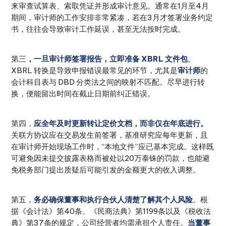
来审查试算表、索取凭证并形成审计意见。通常在1月至4月
期间，审计师的工作安排非常紧凑，若在3月才签署业务约定
书，往往会导致审计工作延误，甚至无法按时完成。
第三
，一旦审计师签署报告，立即准备 XBRL 文件包
。
XBRL 转换是导致申报错误最常见的环节，尤其是
审计师
的
会计科目表与 DBD 分类法之间的映射不匹配。尽早进行转
换，便能留出时间在截止日期前纠正错误。
第四，
应全年及时更新转让定价文档，而非仅在年底进行。
关联方协议应在交易发生前签署，基准研究应每年更新，且
在审计师开始现场工作时，“本地文件”应已基本完成。这样既
可避免因未提交披露表格而被处以20万泰铢的罚款，也能避
免税务部门提出质疑后可能引发的金额更大的收入调整。
第五，
务必确保董事和执行合伙人清楚了解其个人风险
。根
据《会计法》第40条、《民商法典》第1199条以及《税收法
典》第37条的规定，公司经营者均需承担个人责任。
当董事