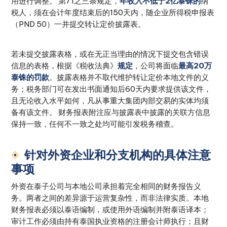
用进行调整。 第71之三条规定，
年收入不低于2亿泰铢的
纳
税人，须在会计年度结束后的150天内，随企业所得税申报表
（PND 50）一并提交转让定价披露表。
若未提交披露表格，或在无正当理由的情况下提交包含错误
信息的表格，根据《税收法典》
规定
，公司将面临
最高20万
泰铢的罚款
。披露表格并不取代维护转让定价本地文件的义
务；税务部门可在发出书面通知后60天内要求提供该文件，
且无论收入水平如何，凡从事重大集团内部交易的实体均须
备有该文件。 财务报表附注应与披露表中披露的关联方信息
保持一致，任何不一致之处均可能引发税务稽查。
针对外资企业和分支机构的具体注意
事项
外资在泰子公司与本地公司承担着完全相同的财务报告义
务。两者之间的差异源于运营复杂性，而非法律实质。本地
财务报表必须以泰语编制，或使用外语编制并附泰语译本；
审计工作必须由持有泰国执业资格的注册会计师执行；且财