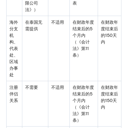
限公司
表
法》）
海外
在泰国无
不适用
在财政年度
在财政年
分支
需提供
结束后的5
度结束后
机
个月内
的150天
构、
（《会计
内
代表
法》第11
处、
条）
区域
办事
处
注册
不需要
不适用
在财政年度
在财政年
伴侣
结束后的5
度结束后
关系
个月内
的150天
（《会计
内
法》第11
条）