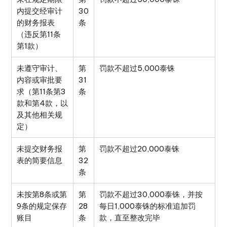
内提交经审计
30
的财务报表
条
（违反第11条
第1款）
未遵守审计、
第
罚款不超过5,000泰铢
内容或审批要
31
求（第11条第3
条
款和第4款，以
及其他相关规
定）
未提交财务报
第
罚款不超过20,000泰铢
表的简要信息
32
条
未按第8条或第
第
罚款不超过30,000泰铢，并按
9条的规定保存
28
每日1,000泰铢的标准追加罚
账目
条
款，直至整改完毕