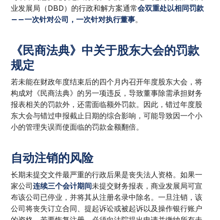
业发展局（DBD）的行政和解方案通常
会双重处以相同罚款
——一次针对公司，一次针对执行董事
。
《民商法典》中关于股东大会的罚款
规定
若未能在财政年度结束后的四个月内召开年度股东大会，将
构成对《民商法典》的另一项违反，导致董事除需承担财务
报表相关的罚款外，还需面临额外罚款。因此，错过年度股
东大会与错过申报截止日期的综合影响，可能导致因一个小
小的管理失误而使面临的罚款金额翻倍。
自动注销的风险
长期未提交文件最严重的行政后果是丧失法人资格。如果一
家公司
连续三个会计期间
未提交财务报表，商业发展局可宣
布该公司已停业，并将其从注册名录中除名。一旦注销，该
公司将丧失订立合同、提起诉讼或被起诉以及操作银行账户
的资格。若要恢复注册，必须向法院提出申请并缴纳所有未