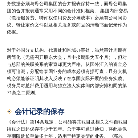
务数据必须与母公司集团的合并报表保持一致，而母公司集
团的合并报表通常采用不同的会计准则框架。 集团内部交易
（包括服务费、特许权使用费及分摊成本）必须有公司间协
议、转让定价文件以及相关服务或商品的清晰书面记录作为
依据。
对于外国分支机构、代表处和区域办事处，虽然审计周期有
所简化（无需召开股东大会，且申报期限为五个月），但对
与总部的关联关系的审查却更为严格。从国外汇入的资金必
须可追溯，分配给泰国业务的成本必须有据可查，且分支机
构必须能够证明其收入反映了在泰国实际开展的业务实质。
税务局对总部费用适用与独立法人实体间内部安排相同的第
71条之二原则。
会计记录的保存
《会计法》第14条规定，公司须将其账目及相关文件自账目
结账之日起保存不少于五年。总干事可通过通知，将此类保
存期限延长至最多七年，适用于特定类型的业务。 《税收