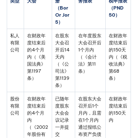
类型
大会
册
务报表
税申报表
（Bor
（PND
Or Jor
50）
5）
私人
在财政年
在股东
在年度股东
在财政年
有限
度结束后
大会召
大会召开后
度结束后
公司
的4个月
开后14
1个月内
的150天
内（《美
天内
（《会计
内（《税
国法典》
（《公
法》第11
收法典》
第1197
司法》
条）
第68
条）
第1139
条）
条）
股份
在财政年
已随年
在股东大会
在财政年
有限
度结束后
度股东
召开后1个
度结束后
公司
的4个月
大会会
月内，且需
的150天
内
议记录
在1个月内
内
（《2002
一并提
通过报纸公
年股份有
交
布资产负债