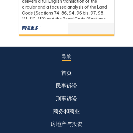
delivers a full English translation of the
circular and a focused analysis of the Land
Code (Sections 74, 86, 94, 96 bis, 97, 98,
111, 112, 113) and the Penal Code (Sections
137 and 267) it relies on, with the leading
阅读更多 ''
Supreme Court (Dika) authorities including
Dika 344/2511, Dika 1038/2538, Dika
6056/2539, Dika 6412/2560, Dika
2744/2562, and Dika 4048/2528.
导航
首页
民事诉讼
刑事诉讼
商务和商业
房地产与投资