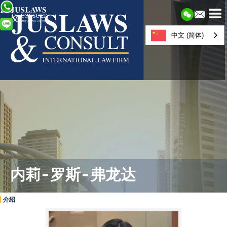
中文 (简体)
内莉-罗斯-弗龙达
介绍