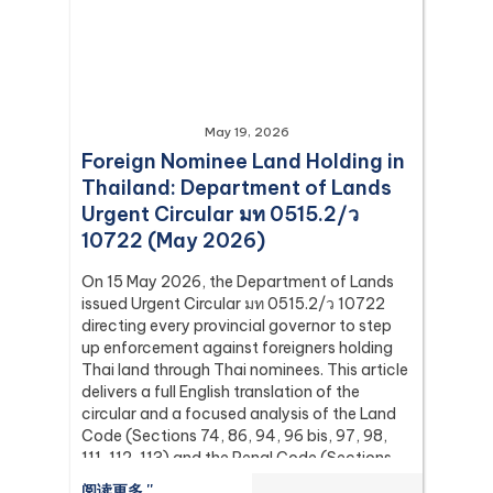
May 19, 2026
Foreign Nominee Land Holding in
Thailand: Department of Lands
Urgent Circular มท 0515.2/ว
10722 (May 2026)
On 15 May 2026, the Department of Lands
issued Urgent Circular มท 0515.2/ว 10722
directing every provincial governor to step
up enforcement against foreigners holding
Thai land through Thai nominees. This article
delivers a full English translation of the
circular and a focused analysis of the Land
Code (Sections 74, 86, 94, 96 bis, 97, 98,
111, 112, 113) and the Penal Code (Sections
137 and 267) it relies on, with the leading
阅读更多 ''