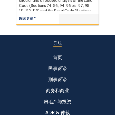
circular and a focused analysis of the Land
Code (Sections 74, 86, 94, 96 bis, 97, 98,
111, 112, 113) and the Penal Code (Sections
137 and 267) it relies on, with the leading
阅读更多 ''
Supreme Court (Dika) authorities including
Dika 344/2511, Dika 1038/2538, Dika
6056/2539, Dika 6412/2560, Dika
2744/2562, and Dika 4048/2528.
导航
首页
民事诉讼
刑事诉讼
商务和商业
房地产与投资
ADR & 仲裁