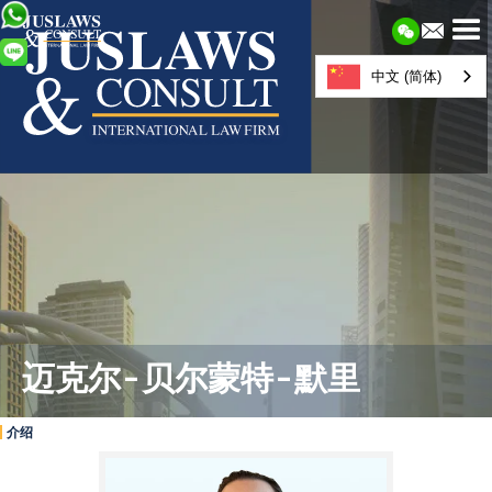
中文 (简体)
迈克尔-贝尔蒙特-默里
介绍