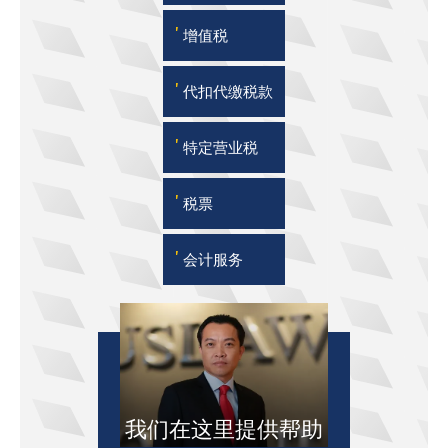
'
增值税
'
代扣代缴税款
'
特定营业税
'
税票
'
会计服务
我们在这里提供帮助